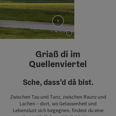
Stop
Co
Element 2 von 4
Griaß di im
Quellenviertel
Sche, dass’d då bist.
Zwischen Tau und Tanz, zwischen Raunz und
Lachen – dort, wo Gelassenheit und
Lebenslust sich begegnen, findest du eine