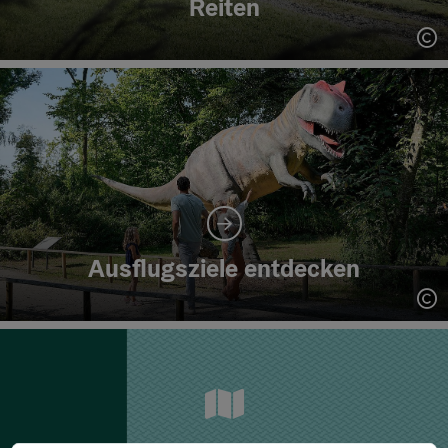
Reiten
Co
Ausflugsziele entdecken
Co