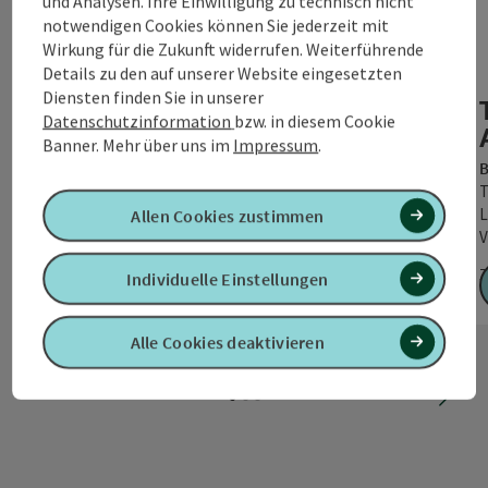
und Analysen. Ihre Einwilligung zu technisch nicht
Copyr
notwendigen Cookies können Sie jederzeit mit
Wirkung für die Zukunft widerrufen. Weiterführende
King of the Lake - Neukirchen
Details zu den auf unserer Website eingesetzten
an der Vöckla
Diensten finden Sie in unserer
Datenschutzinformation
bzw. in diesem Cookie
Neukirchen an der Vöckla
Banner.
Mehr über uns im
Impressum
.
3 Nächte im Hotel - Gasthof beim Böckhiasl in
B
Neukirchen an der Vöckla Fixer Startplatz für den
T
King of the Lake …
L
Allen Cookies zustimmen
V
Z
Zeitraum:
24.09.2026 - 26.09.2026
Individuelle Einstellungen
ab € 596,00
Alle Cookies deaktivieren
nächs