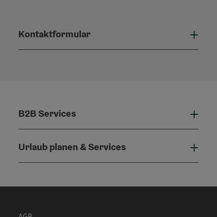
Kontaktformular
Konta
B2B Services
B2B 
Urlaub planen & Services
Urla
AGB