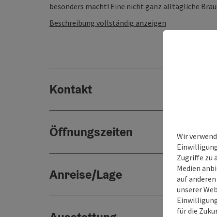
besonders macht! Eine nicht ganz alltägliche Braue
Beschreibung vollständig anzeigen
Kontakt
Öffnungszeiten
Wir verwend
Einwilligun
Zugriffe zu 
Medien anbi
Anreise/Lage
auf anderen
unserer Web
Einwilligun
für die Zuku