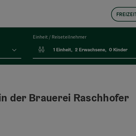
FREIZEI
Einheit / Reiseteilnehmer
1
Einheit
,
2
Erwachsene
,
0
Kinder
Einheitenanzahl und Personenfelder
in der Brauerei Raschhofer