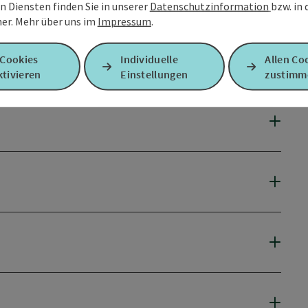
n Diensten finden Sie in unserer
Datenschutzinformation
bzw. in
er.
Mehr über uns im
Impressum
.
 Cookies
Individuelle
Allen Co
tivieren
Einstellungen
zustimm