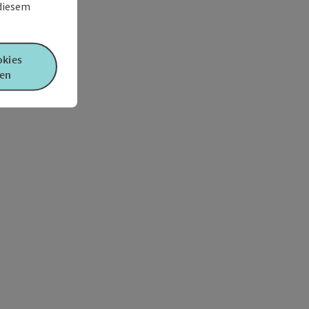
 diesem
okies
en