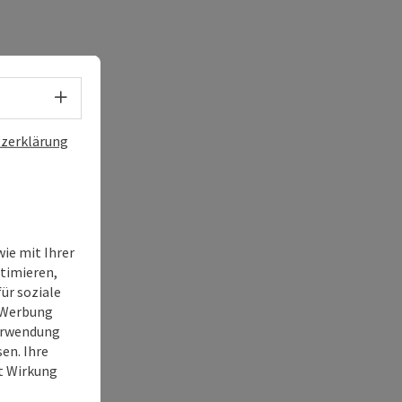
Sprachwahl - Menü öffnen
zerklärung
ie mit Ihrer
timieren,
ür soziale
e Werbung
Verwendung
en. Ihre
it Wirkung