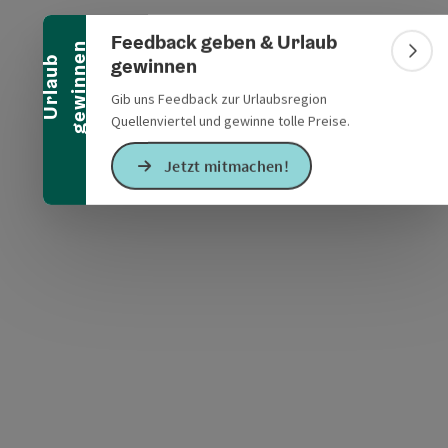
Banner einklappen
Feedback geben & Urlaub
n
Bann
gewinnen
U
r
l
a
u
b
g
e
w
i
n
n
e
Gib uns Feedback zur Urlaubsregion
Quellenviertel und gewinne tolle Preise.
s öffnen
 Maps öffnen
Jetzt mitmachen!