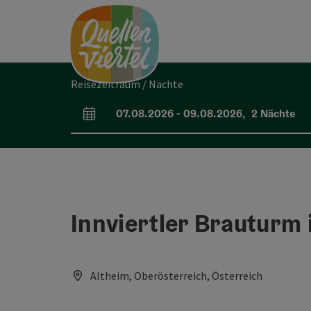
Accesskey
Accesskey
Accesskey
Zum Inhalt
Zur Navigation
Zum Seitenanfang
[0]
[1]
[2]
Reisezeitraum / Nächte
07.08.2026
-
09.08.2026
,
2
Nächte
An- und Abreisefelder
Innviertler Brauturm 
Altheim, Oberösterreich, Österreich