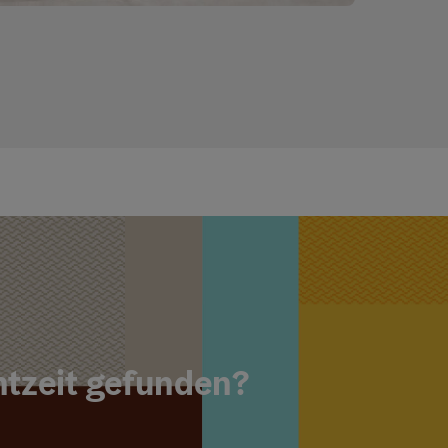
ght öffnen
Copyright öf
ntzeit gefunden?