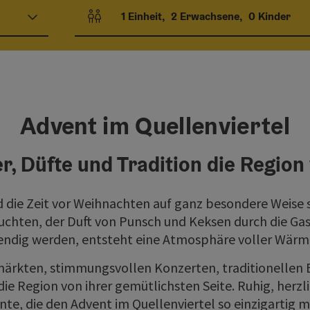
1
Einheit
,
2
Erwachsene
,
0
Kinder
Einheitenanzahl und Personenfelder
Advent im Quellenviertel
r, Düfte und Tradition die Region
d die Zeit vor Weihnachten auf ganz besondere Weise 
chten, der Duft von Punsch und Keksen durch die Gas
endig werden, entsteht eine Atmosphäre voller Wärm
ärkten, stimmungsvollen Konzerten, traditionellen 
ie Region von ihrer gemütlichsten Seite. Ruhig, herzl
e, die den Advent im Quellenviertel so einzigartig 