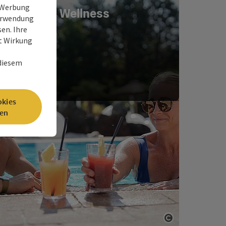
e Werbung
Wellness
Verwendung
en. Ihre
it Wirkung
 diesem
okies
en