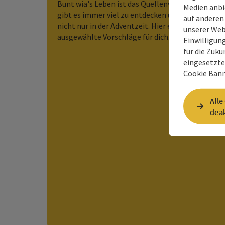
Bunt wia's Leben ist das Quellenviertel, somit
Medien anbi
gibt es immer viel zu entdecken und erleben -
auf anderen
nicht nur in der Adventzeit. Hier ein paar
unserer Web
ausgewählte Vorschläge für dich.
Einwilligun
für die Zuku
eingesetzte
Cookie Bann
Alle
deak