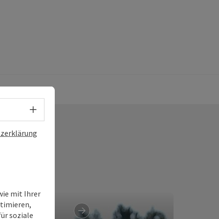
Sprachwahl - Menü öffnen
zerklärung
ie mit Ihrer
timieren,
ür soziale