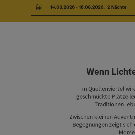
14.08.2026
-
16.08.2026
,
2
Nächte
An- und Abreisefelder
Wenn Lichte
Im Quellenviertel wir
geschmückte Plätze leu
Traditionen leb
Zwischen kleinen Adventm
Begegnungen zeigt sich d
Moment