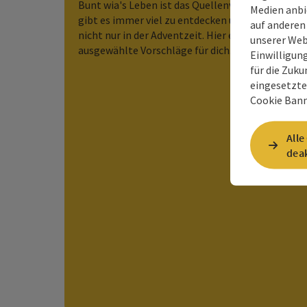
Bunt wia's Leben ist das Quellenviertel, somit
Medien anbi
gibt es immer viel zu entdecken und erleben -
auf anderen
nicht nur in der Adventzeit. Hier ein paar
unserer Web
ausgewählte Vorschläge für dich.
Einwilligun
für die Zuku
eingesetzte
Cookie Bann
Alle
deak