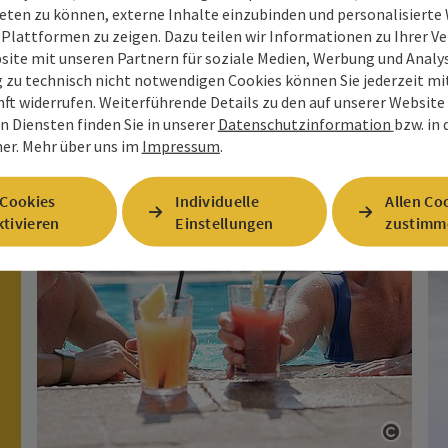
eten zu können, externe Inhalte einzubinden und personalisiert
Wellness
 Plattformen zu zeigen. Dazu teilen wir Informationen zu Ihrer 
site mit unseren Partnern für soziale Medien, Werbung und Analys
g zu technisch nicht notwendigen Cookies können Sie jederzeit m
nft widerrufen. Weiterführende Details zu den auf unserer Website
n Diensten finden Sie in unserer
Datenschutzinformation
bzw. in
er.
Mehr über uns im
Impressum
.
 Cookies
Individuelle
Allen Co
tivieren
Einstellungen
zustimm