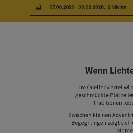
07.08.2026
-
09.08.2026
,
2
Nächte
An- und Abreisefelder
Wenn Lichte
Im Quellenviertel wir
geschmückte Plätze leu
Traditionen leb
Zwischen kleinen Adventm
Begegnungen zeigt sich d
Moment