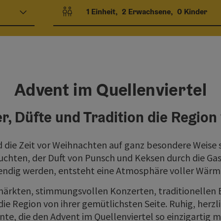
1
Einheit
,
2
Erwachsene
,
0
Kinder
Einheitenanzahl und Personenfelder
Advent im Quellenviertel
r, Düfte und Tradition die Region
d die Zeit vor Weihnachten auf ganz besondere Weise 
chten, der Duft von Punsch und Keksen durch die Gas
endig werden, entsteht eine Atmosphäre voller Wärm
ärkten, stimmungsvollen Konzerten, traditionellen 
ie Region von ihrer gemütlichsten Seite. Ruhig, herzl
e, die den Advent im Quellenviertel so einzigartig 