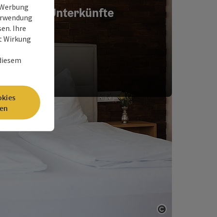
e Werbung
Unterkünfte
Verwendung
en. Ihre
it Wirkung
 diesem
okies
en