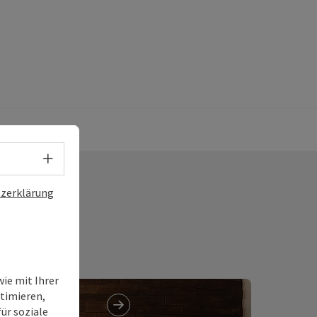
Sprachwahl - Menü öffnen
zerklärung
ie mit Ihrer
timieren,
ür soziale