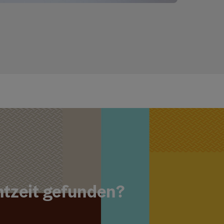
ght öffnen
Copyright öf
ntzeit gefunden?