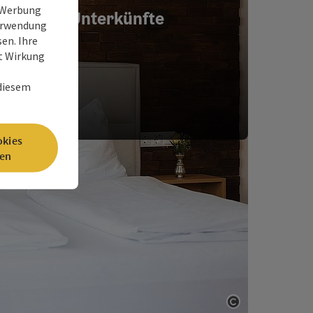
e Werbung
Unterkünfte
Verwendung
en. Ihre
it Wirkung
 diesem
okies
en