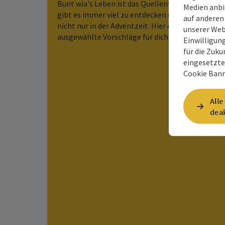
Bunt wia's Leben ist das Quellenviertel, somit
Medien anbi
gibt es immer viel zu entdecken und erleben -
auf anderen
nicht nur in der Adventzeit. Hier ein paar
unserer Web
ausgewählte Vorschläge für dich.
Einwilligun
für die Zuku
eingesetzte
Cookie Bann
Alle
deak