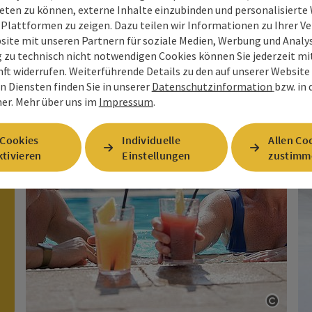
eten zu können, externe Inhalte einzubinden und personalisiert
Wellness
 Plattformen zu zeigen. Dazu teilen wir Informationen zu Ihrer 
site mit unseren Partnern für soziale Medien, Werbung und Analys
g zu technisch nicht notwendigen Cookies können Sie jederzeit m
nft widerrufen. Weiterführende Details zu den auf unserer Website
n Diensten finden Sie in unserer
Datenschutzinformation
bzw. in
er.
Mehr über uns im
Impressum
.
 Cookies
Individuelle
Allen Co
tivieren
Einstellungen
zustimm