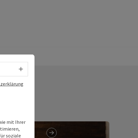
Sprachwahl - Menü öffnen
zerklärung
ie mit Ihrer
timieren,
ür soziale