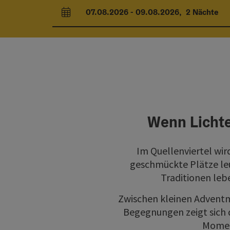
07.08.2026
-
09.08.2026
,
2
Nächte
An- und Abreisefelder
Wenn Lichte
Im Quellenviertel wir
geschmückte Plätze leu
Traditionen leb
Zwischen kleinen Adventm
Begegnungen zeigt sich d
Moment