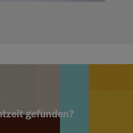
ght öffnen
Copyright öf
ntzeit gefunden?