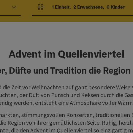
1
Einheit
,
2
Erwachsene
,
0
Kinder
Einheitenanzahl und Personenfelder
Advent im Quellenviertel
r, Düfte und Tradition die Region
d die Zeit vor Weihnachten auf ganz besondere Weise 
chten, der Duft von Punsch und Keksen durch die Gas
endig werden, entsteht eine Atmosphäre voller Wärm
ärkten, stimmungsvollen Konzerten, traditionellen 
ie Region von ihrer gemütlichsten Seite. Ruhig, herzl
e, die den Advent im Quellenviertel so einzigartig 