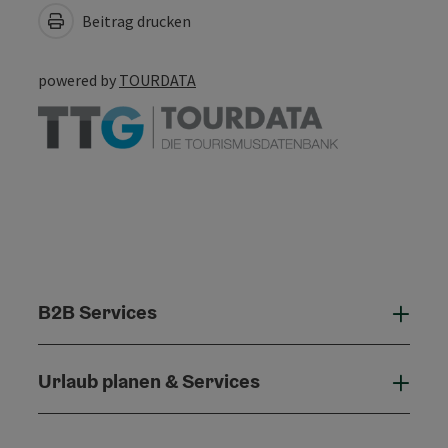
Beitrag drucken
powered by
TOURDATA
B2B Services
B2B 
Urlaub planen & Services
Urla