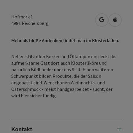
Hofmark 1
in Google Map
in Apple
4981
Reichersberg
Mehr als bloße Andenken findet man im Klosterladen.
Neben stilvollen Kerzen und Öllampen entdeckt der
aufmerksame Gast dort auch Klosterliköre und
natürlich Bildbänder über das Stift. Einen weiteren
Schwerpunkt bilden Produkte, die der Saison
angepasst sind. Wer schönen Weihnachts- und
Osterschmuck - meist handgearbeitet - sucht, der
wird hier sicher fündig.
Kontakt