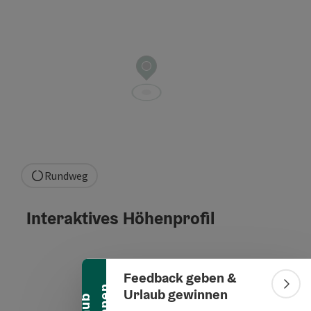
Rundweg
Interaktives Höhenprofil
Banner einklappen
Feedback geben &
Bann
Urlaub gewinnen