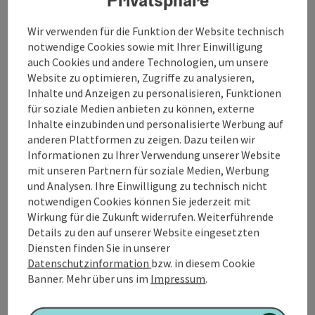
Runde) bis Ellreching. Weiter nach Durchham, wo die
Runde abgekürzt werden kann (Länge der
Wir verwenden für die Funktion der Website technisch
abgekürzten Runde: 6,1 km). Entlang des Radweges
notwendige Cookies sowie mit Ihrer Einwilligung
bis Moosham, die Hauptstraße queren, entlang des
auch Cookies und andere Technologien, um unsere
Gleises vorbei am Industriegebiet Moosham und der
Website zu optimieren, Zugriffe zu analysieren,
Bahnhaltestelle Geinberg führt die Runde wieder
Inhalte und Anzeigen zu personalisieren, Funktionen
zurück zum Start.
für soziale Medien anbieten zu können, externe
Inhalte einzubinden und personalisierte Werbung auf
(alte Bezeichnung: LAGERHAUS-Runde)
anderen Plattformen zu zeigen. Dazu teilen wir
Informationen zu Ihrer Verwendung unserer Website
📌
Einkehrmöglichkeiten
in Geinberg
mit unseren Partnern für soziale Medien, Werbung
📌 Das ist los in
Geinberg
!
und Analysen. Ihre Einwilligung zu technisch nicht
notwendigen Cookies können Sie jederzeit mit
Wirkung für die Zukunft widerrufen. Weiterführende
Details zu den auf unserer Website eingesetzten
Diensten finden Sie in unserer
Tour und Routeninformationen
Datenschutzinformation
bzw. in diesem Cookie
Banner.
Mehr über uns im
Impressum
.
An der Strecke