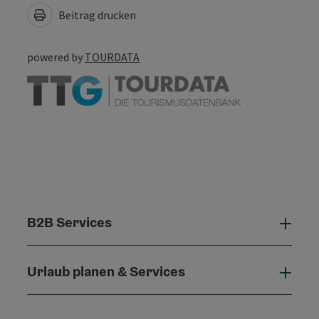
Beitrag drucken
powered by
TOURDATA
B2B Services
B2B 
Urlaub planen & Services
Urla