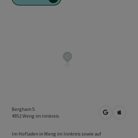
Bergham 5
in Google Map
in Apple
4952
Weng im Innkreis
Im Hofladen in Weng im Innkreis sowie auf