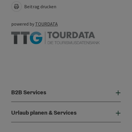
Beitrag drucken
powered by
TOURDATA
B2B Services
B2B 
Urlaub planen & Services
Urla