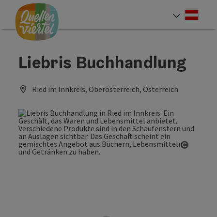
Accesskey
Accesskey
Accesskey
Zum Inhalt
Zur Navigation
Zum Seitenanfang
[0]
[1]
[2]
Deut
Sprach
Liebris Buchhandlung
Ried im Innkreis, Oberösterreich, Österreich
Copyrig