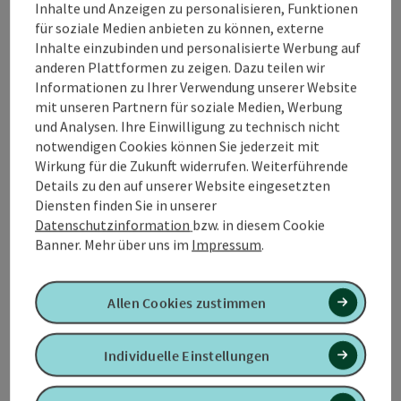
Inhalte und Anzeigen zu personalisieren, Funktionen
elegant. Allesamt ausgewählt im persönlichen
für soziale Medien anbieten zu können, externe
Kontakt mit den WinzerInnen.
Inhalte einzubinden und personalisierte Werbung auf
Auf Basis meines steten Interesse und Neugier für
anderen Plattformen zu zeigen. Dazu teilen wir
hochwertige Weine, Weinbau sowie zahlreichen
Informationen zu Ihrer Verwendung unserer Website
Reisen und Seminaren berate ich sie gerne!
mit unseren Partnern für soziale Medien, Werbung
und Analysen. Ihre Einwilligung zu technisch nicht
notwendigen Cookies können Sie jederzeit mit
Wirkung für die Zukunft widerrufen. Weiterführende
Details zu den auf unserer Website eingesetzten
Diensten finden Sie in unserer
Kontakt
Datenschutzinformation
bzw. in diesem Cookie
Banner.
Mehr über uns im
Impressum
.
Öffnungszeiten
Allen Cookies zustimmen
Anreise/Lage
Individuelle Einstellungen
Eignung