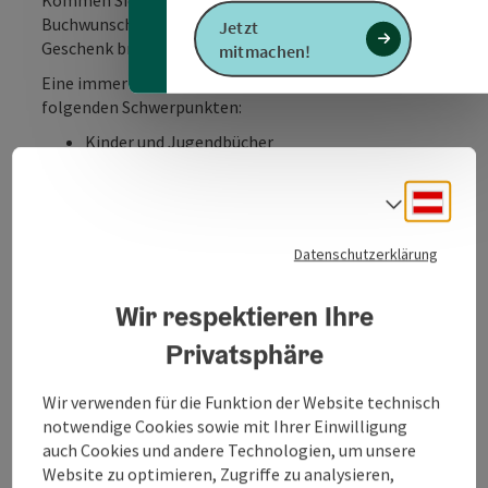
Buchwunsch, für eine Empfehlung oder wenn sie ein
Jetzt
Geschenk brauchen – ich freue mich auf Sie!
mitmachen!
Eine immer aktuelle Auswahl – unter anderem mit
folgenden Schwerpunkten:
Kinder und Jugendbücher
Belletristik, Neuerscheinungen, Klassiker
Kochen, Backen, Kulinarik, Wein
Deuts
Sprach
Frauenliteratur
Krimis, Thriller
Datenschutzerklärung
Sachthemen, Politik, Philosophie, Ratgeber
Geschichte und historische Romane
Garten
Wir respektieren Ihre
Kunst, Fotografie, Design, Architektur, Interior
Privatsphäre
Reisen
Wir verwenden für die Funktion der Website technisch
Eine immer wechselnde Palette an österreichischen
notwendige Cookies sowie mit Ihrer Einwilligung
Bio Weinen:
auch Cookies und andere Technologien, um unsere
Website zu optimieren, Zugriffe zu analysieren,
von unkompliziert süffig bis ausgefallen