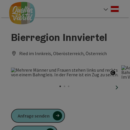
Accesskey
Accesskey
Accesskey
Zum Inhalt
Zur Navigation
Zum Seitenanfang
[0]
[1]
[2]
Deut
Sprach
Bierregion Innviertel
Ried im Innkreis, Oberösterreich, Österreich
Copyri
nächst
Anfrage senden