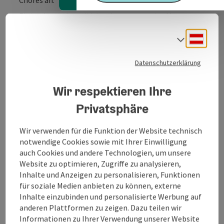
Einige Jungscharmädchen hatten vor, eine Messe zu
gestalten und wollten unbedingt das Lied „Oh happy
Deuts
day“ singen. Dazu brauchten sie Männerstimmen –
Sprach
diese waren schnell gefunden und unter der Leitung
von Günther Wiesbauer konnte das Projekt
Datenschutzerklärung
Riedbergchor starten.
Unterstützung erhielt der Chor von Dorli Wiesbauer,
Wir respektieren Ihre
die die Sängerinnen und Sänger am Keyboard und
Privatsphäre
Klavier begleitete. Bald war der Chor bei Hochzeiten
und Veranstaltungen gefragt. Es folgten Konzerte
Wir verwenden für die Funktion der Website technisch
und Auftritte in größerem Rahmen.
notwendige Cookies sowie mit Ihrer Einwilligung
Die Ansprüche an die Musik und Interpretation wurden
auch Cookies und andere Technologien, um unsere
mit der Zeit höher. Günther Wiesbauer absolvierte ...
Website zu optimieren, Zugriffe zu analysieren,
Inhalte und Anzeigen zu personalisieren, Funktionen
Beschreibung vollständig anzeigen
für soziale Medien anbieten zu können, externe
Inhalte einzubinden und personalisierte Werbung auf
anderen Plattformen zu zeigen. Dazu teilen wir
Informationen zu Ihrer Verwendung unserer Website