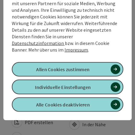
mit unseren Partnern für soziale Medien, Werbung
und Analysen. Ihre Einwilligung zu technisch nicht
Kontakt
notwendigen Cookies können Sie jederzeit mit
Wirkung für die Zukunft widerrufen. Weiterführende
Öffnungszeiten
Details zu den auf unserer Website eingesetzten
Diensten finden Sie in unserer
Datenschutzinformation
bzw. in diesem Cookie
Anreise/Lage
Banner.
Mehr über uns im
Impressum
.
Eignung
Allen Cookies zustimmen
Barrierefreiheit
Individuelle Einstellungen
Alle Cookies deaktivieren
PDF erstellen
In der Nähe