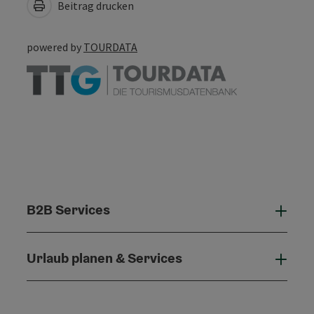
Beitrag drucken
powered by
TOURDATA
B2B Services
B2B 
Urlaub planen & Services
Urla