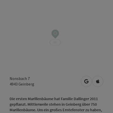
Nonsbach 7
in Google Map
in Apple
4943
Geinberg
Die ersten Marillenbäume hat Familie Dallinger 2011
gepflanzt. Mittlerweile stehen in Geinberg über 750
Marillenbäume. Um ein großes Erntefenster zu haben,