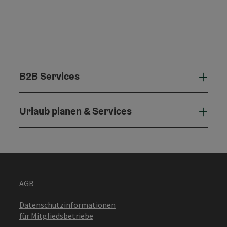
B2B Services
B2B 
Urlaub planen & Services
Urla
AGB
Datenschutzinformationen
für Mitgliedsbetriebe