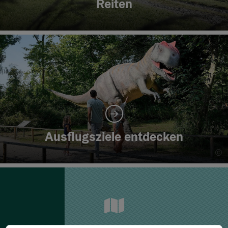
Reiten
©
Co
Ausflugsziele entdecken
©
Co