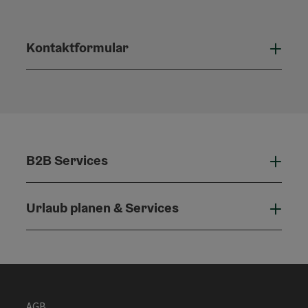
Kontaktformular
Konta
B2B Services
B2B 
Urlaub planen & Services
Urla
AGB