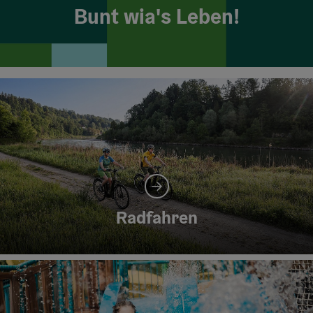
Bunt wia's Leben!
Radfahren
©
Co