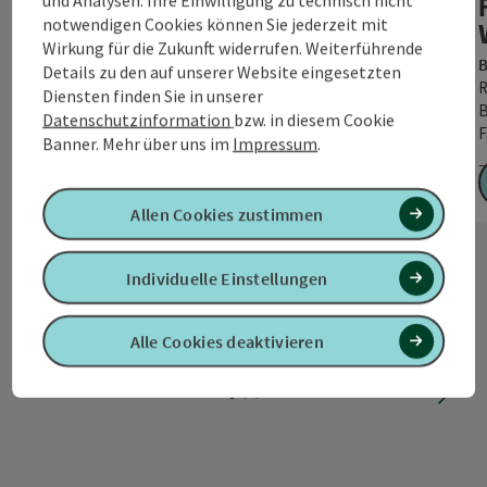
Endlich Ferien! Du hast keine Lust auf Urlaub mit den
notwendigen Cookies können Sie jederzeit mit
Eltern, dafür umso mehr auf viel Spaß und
Wirkung für die Zukunft widerrufen. Weiterführende
B
Abwechslung? Du bist zwischen 8 und 17 Jahre…
Details zu den auf unserer Website eingesetzten
R
Diensten finden Sie in unserer
B
Datenschutzinformation
bzw. in diesem Cookie
F
Banner.
Mehr über uns im
Impressum
.
Z
Zeitraum:
02.08.2026 - 08.08.2026
Allen Cookies zustimmen
ab € 427,00
Individuelle Einstellungen
Alle Cookies deaktivieren
nächs