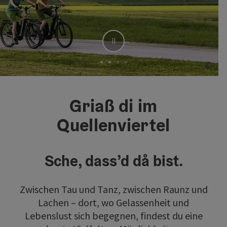
Stop
©
Co
Element 2 von 4
Griaß di im
Quellenviertel
Sche, dass’d då bist.
Zwischen Tau und Tanz, zwischen Raunz und
Lachen – dort, wo Gelassenheit und
Lebenslust sich begegnen, findest du eine