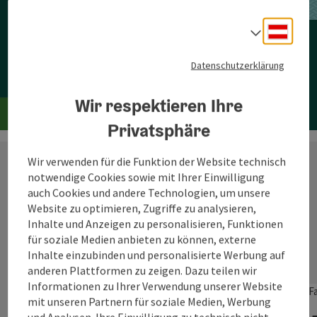
Jetzt deinen Urlaub planen!
Deuts
Sprach
Datenschutzerklärung
Zur Reisebegleiterin
Wir respektieren Ihre
Privatsphäre
Wir verwenden für die Funktion der Website technisch
notwendige Cookies sowie mit Ihrer Einwilligung
auch Cookies und andere Technologien, um unsere
Website zu optimieren, Zugriffe zu analysieren,
Inhalte und Anzeigen zu personalisieren, Funktionen
für soziale Medien anbieten zu können, externe
©
Inhalte einzubinden und personalisierte Werbung auf
anderen Plattformen zu zeigen. Dazu teilen wir
Copyri
Informationen zu Ihrer Verwendung unserer Website
Reitercamp
mit unseren Partnern für soziale Medien, Werbung
Ampflwang im Hausruckwald
und Analysen. Ihre Einwilligung zu technisch nicht