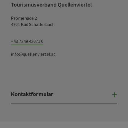
Tourismusverband Quellenviertel
Promenade 2
4701 Bad Schallerbach
+43 7249 42071 0
info@quellenviertel.at
Kontaktformular
Konta