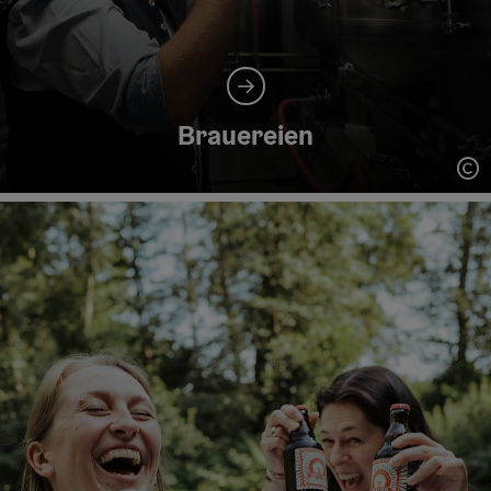
Brauereien
Co