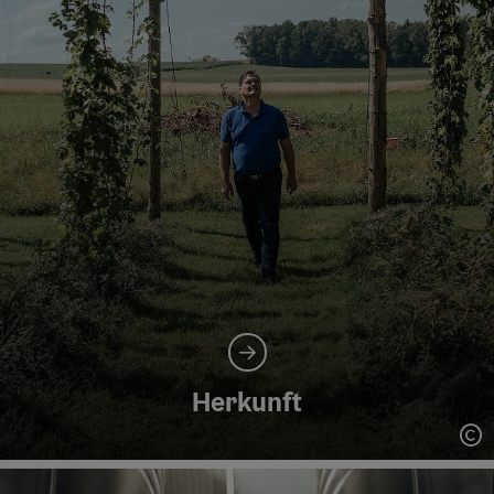
Herkunft
Co